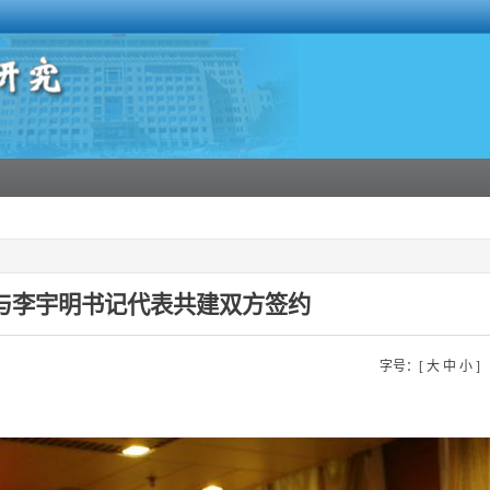
与李宇明书记代表共建双方签约
字号：[
大
中
小
]