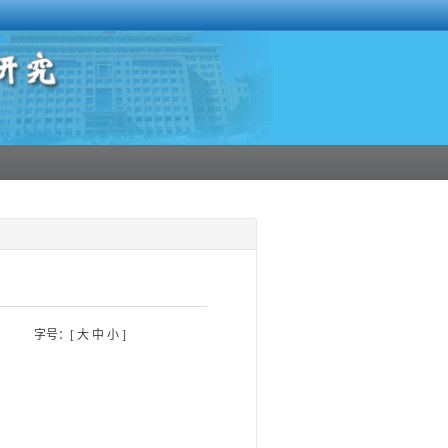
字号：[
大
中
小
]