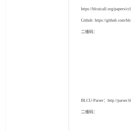
https://blcuicall.org/papers/c
Github: https://github.com/blc
二维码：
BLCU-Parser：
http://parser.b
二维码：